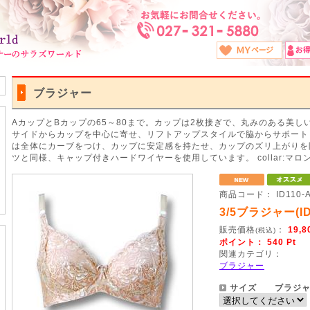
ブラジャー
AカップとBカップの65～80まで。カップは2枚接ぎで、丸みのある美し
サイドからカップを中心に寄せ、リフトアップスタイルで脇からサポート
は全体にカーブをつけ、カップに安定感を持たせ、カップのズリ上がりを
ツと同様、キャップ付きハードワイヤーを使用しています。 collar:マロ
商品コード： ID110-A
3/5ブラジャー(I
販売価格
：
19,8
(税込)
ポイント： 540 Pt （
関連カテゴリ：
ブラジャー
サイズ ブラジャ