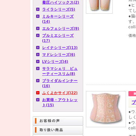
着圧ハイソックス(2)
●
ライラシリーズ(5)
て
●
ミルキーシリーズ
す
(14)
co
エルフェシリーズ(9)
プルミエシリーズ
価
(17)
レイナシリーズ(13)
マドレシリーズ(6)
LVシリーズ(4)
サラマシェリ ビュ
ーティースリム(8)
ブライダルインナー
(16)
ふくよかサイズ(22)
お買得・アウトレッ
ト(15)
●
し
●
co