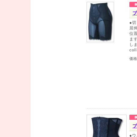
●
屈
位
ま
し
co
価
●