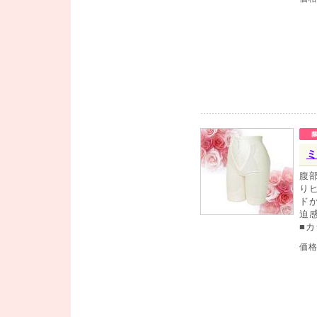
ミ
腹
り
ド
迫
■
価