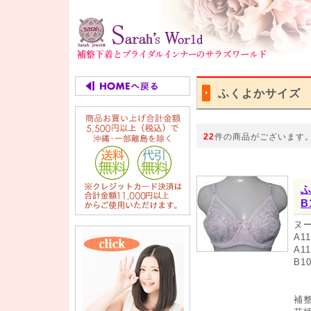
ふくよかサイズ
22
件の商品がございます
ふ
B
ヌ
A1
A1
B1
補