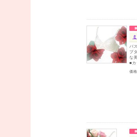
ミ
バ
プ
な
■
価