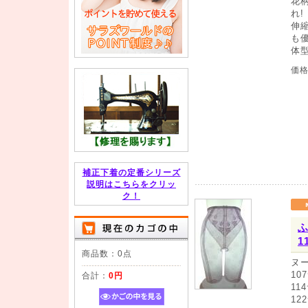
花
れ!
伸
も
体
価
補正下着の定番シリーズ
説明はこちらをクリッ
ク！
ふ
1
商品数：0点
ヌ
10
合計：
0円
11
12