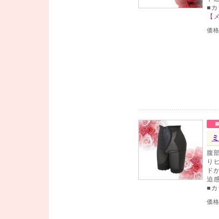
■
【
価
ミ
腹
り
ド
迫
■
価