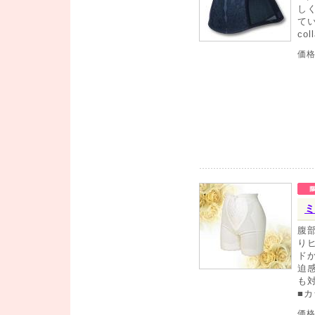
し
て
co
価
ミ
腹
り
ド
迫
も
■
価