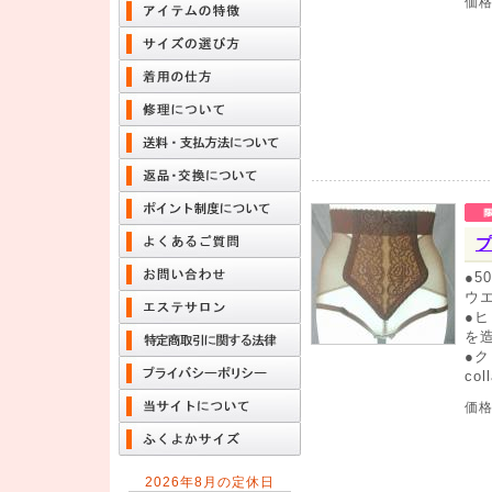
価
●
ウ
●
を
●
co
価
2026年8月の定休日