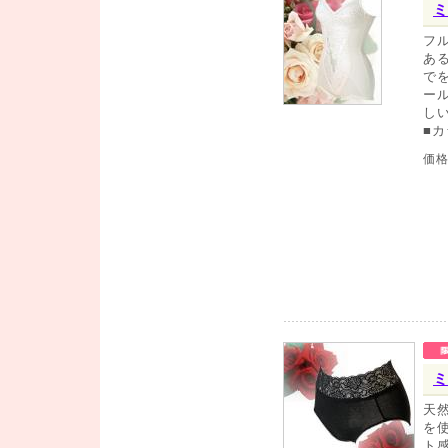
ミ
フ
あ
で
ー
し
■
価
ミ
天
を
ト